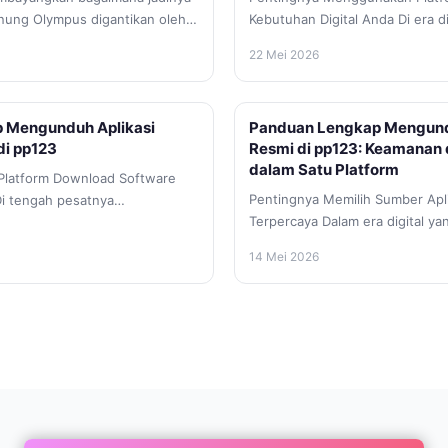
unung Olympus digantikan oleh
Kebutuhan Digital Anda Di era di
g menggemaskan namun
berkembang pesat saat ini, apli
22 Mei 2026
a...
bagian...
 Mengunduh Aplikasi
Panduan Lengkap Mengund
di pp123
Resmi di pp123: Keamanan
dalam Satu Platform
Platform Download Software
Pentingnya Memilih Sumber Apl
 Di tengah pesatnya
Terpercaya Dalam era digital y
gi informasi saat ini,
pesat saat ini, keamanan data pr
ngkat...
14 Mei 2026