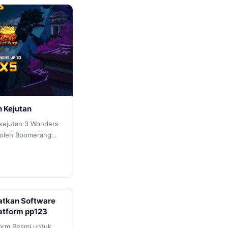
 Kejutan
 kejutan 3 Wonders
n oleh Boomerang
wa semangat...
tkan Software
atform pp123
orm Resmi untuk