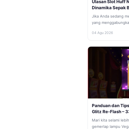
Ulasan Slot Huff N
Dinamika Sepak B
Jika Anda sedang m
yang menggabungkan
dengan intensitas st
04 Agu 2026
of...
Panduan dan Tips 
Glitz Re-Flash – 
Mari kita selami leb
gemerlap lampu Vega