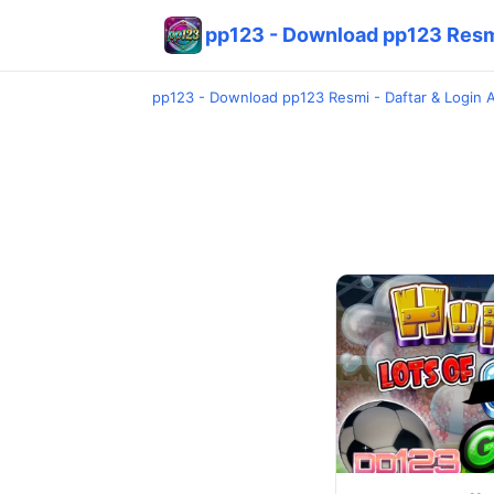
pp123 - Download pp123 Resmi
pp123 - Download pp123 Resmi - Daftar & Login