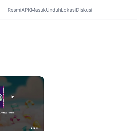
Resmi
APK
Masuk
Unduh
Lokasi
Diskusi