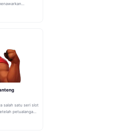
u menawarkan
1000 Pearls dari
anteng
 salah satu seri slot
 Setelah petualangan